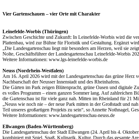
Vier Gartenschauen – vier Orte mit Charakter
Leinefelde-Worbis (Thüringen)
Zwischen Geschichte und Zukunft: In Leinefelde-Worbis wird die versu
Plattenbau, wird zur Bühne für Floristik und Gestaltung. Ergänzt wir
„Die Landesgartenschau liegt mir besonders am Herzen, weil sie zeig
Nolte, Geschäftsführer der Landesgartenschau Leinefelde-Worbis 
Weitere Informationen: www.lgs-leinefelde-worbis.de
Neuss (Nordrhein-Westfalen)
Am 16. April 2026 wird mit der Landesgartenschau das grüne Herz von
Nachbarschaft der Neusser Innenstadt und des Rheinhafens.
Die Gärten im Park zeigen Blütenpracht, grüne Oasen und digitale 
es volles Programm – einen ganzen Sommer lang. Auf zahlreichen Büh
die Gartenschau ist für viele ganz nah. Mitten im Rheinland für 21 
„Neuss wie noch nie – der neue Park mitten in der Großstadt und nah
Teil unseres großartigen Projekts zu sein“, so Annette Nothnagel, 
Weitere Informationen: www.landesgartenschau-neuss.de
Ellwangen (Baden-Württemberg)
Die Landesgartenschau der Stadt Ellwangen (24. April bis 4. Oktober)
kombiniert mit Spiel, Spaß, Kulinarik, Kultur. Durch das gesamte Are