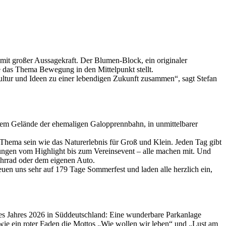
 mit großer Aussagekraft. Der Blumen-Block, ein originaler
ie das Thema Bewegung in den Mittelpunkt stellt.
ultur und Ideen zu einer lebendigen Zukunft zusammen“, sagt Stefan
 dem Gelände der ehemaligen Galopprennbahn, in unmittelbarer
hema sein wie das Naturerlebnis für Groß und Klein. Jeden Tag gibt
ungen vom Highlight bis zum Vereinsevent – alle machen mit. Und
Fahrrad oder dem eigenen Auto.
uen uns sehr auf 179 Tage Sommerfest und laden alle herzlich ein,
t des Jahres 2026 in Süddeutschland: Eine wunderbare Parkanlage
 wie ein roter Faden die Mottos „Wie wollen wir leben“ und „Lust am