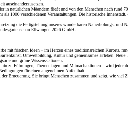
eit auseinanderzusetzen.
ieder in natürlichen Mäandern fließt und von den Menschen nach rund 70
 als 1000 verschiedenen Veranstaltungen. Die historische Innenstadt, d
Umsetzung die Fertigstellung unseres wunderbaren Naherholungs- und N
r Landesgartenschau Ellwangen 2026 GmbH.
be mit frischen Ideen – im Herzen eines traditionsreichen Kurorts, r
rtenkunst, Umweltbildung, Kultur und gemeinsames Erleben. Neue Them
gsorte und grüne Wissensstationen.
hin zu Führungen, Thementagen und Mitmachaktionen – wird jeder der
e Bedingungen für einen angenehmen Aufenthalt.
nd der Erneuerung. Sie bringt Menschen zusammen und zeigt, wie viel Z
.