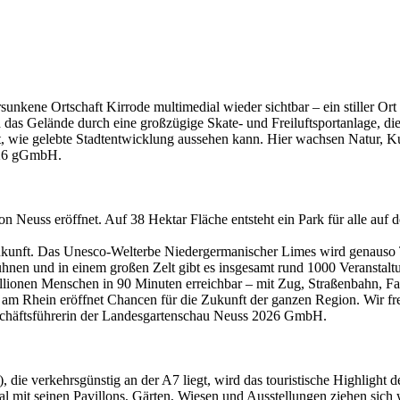
nkene Ortschaft Kirrode multimedial wieder sichtbar – ein stiller Ort
d das Gelände durch eine großzügige Skate- und Freiluftsportanlage, d
t, wie gelebte Stadtentwicklung aussehen kann. Hier wachsen Natur, K
2026 gGmbH.
 Neuss eröffnet. Auf 38 Hektar Fläche entsteht ein Park für alle auf
Zukunft. Das Unesco-Welterbe Niedergermanischer Limes wird genauso T
nen und in einem großen Zelt gibt es insgesamt rund 1000 Veranstalt
Millionen Menschen in 90 Minuten erreichbar – mit Zug, Straßenbahn, 
 am Rhein eröffnet Chancen für die Zukunft der ganzen Region. Wir fre
Geschäftsführerin der Landesgartenschau Neuss 2026 GmbH.
, die verkehrsgünstig an der A7 liegt, wird das touristische Highligh
al mit seinen Pavillons, Gärten, Wiesen und Ausstellungen ziehen sich