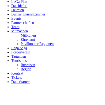
LaGa Plan
Das bleibt!
Heiraten
Buntes Klassenzimmer
Events
Partnerschaften
Team
Mitmachen
Mitblühen
Ehrenamt
Pavillon der Regionen
Laga Saga
Förderverein
Tagungen
Tourismus
Busreisen
Region
Kontakt
Tickets
Dauerkarte+