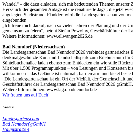
Wandel“ – die dazu einladen, sich mit bedeutenden Themen unserer Z
Herzstück der gesamten Anlage ist die renaturierte Jagst, die jetzt w
angelegten Stadtstrand. Flankiert wird die Landesgartenschau von mehr
eingebunden.
„Ich freue mich darauf, nach so vielen Jahren der Planung und der 
gemeinsam zu feiern“, betont Stefan Powolny, Geschäftsführer de
Weitere Informationen: www.ellwangen2026.de
Bad Nenndorf (Niedersachsen)
Die Landesgartenschau Bad Nenndorf 2026 verbindet gärtnerisches Er
denkmalgeschützte Kur- und Landschaftspark zum Erlebnisraum für Ga
Süntelbuchenallee laden ebenso zum Entdecken ein wie stille Rückzu
Mit über 1.500 Programmpunkten – von Lesungen und Konzerten bis 
willkommen – das Gelände ist naturnah, barrierearm und bietet best
„Die Landesgartenschau ist ein Ort der Vielfalt, der Gemeinschaft u
Geschäftsführer der Landesgartenschau Bad Nenndorf 2026 gGmbH
Weitere Informationen: www.laga-badnenndorf.de
Wir freuen uns auf Euch!
Kontakt
Landesgartenschau
Bad Nenndorf gGmbH
Hauptstraße 4